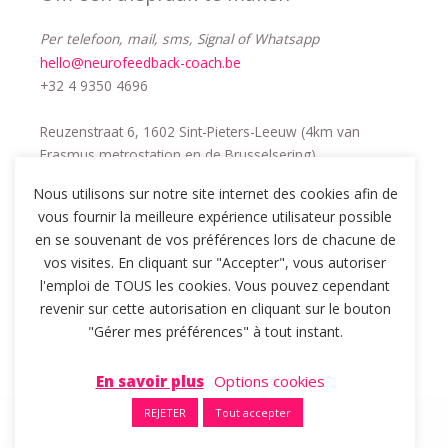
Per telefoon, mail, sms, Signal of Whatsapp
hello@neurofeedback-coach.be
+32 4 9350 4696
Reuzenstraat 6, 1602 Sint-Pieters-Leeuw (4km van
Erasmus metrostation en de Brusselsering)
Nous utilisons sur notre site internet des cookies afin de
vous fournir la meilleure expérience utilisateur possible
en se souvenant de vos préférences lors de chacune de
vos visites. En cliquant sur "Accepter", vous autoriser
l'emploi de TOUS les cookies. Vous pouvez cependant
Copyright © 2026 Neurofeedback dynamique par
revenir sur cette autorisation en cliquant sur le bouton
Noémie Benoit | Tous droits réservés.
"Gérer mes préférences" à tout instant.
RGPD
Respect de la vie privée
En savoir plus
Options cookies
REJETER
Tout accepter
Nederlands
Français
(
Frans
)