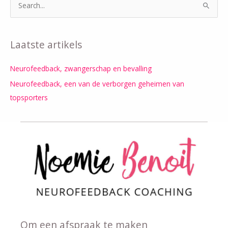
Z
o
e
Laatste artikels
k
n
Neurofeedback, zwangerschap en bevalling
a
Neurofeedback, een van de verborgen geheimen van
a
topsporters
r
:
Om een afspraak te maken